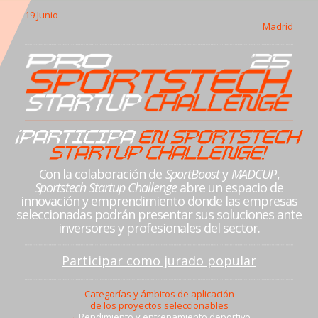
19 Junio
Madrid
Con la colaboración de
SportBoost
y
MADCUP
,
Sportstech Startup Challenge
abre un espacio de
innovación y emprendimiento donde las empresas
seleccionadas podrán presentar sus soluciones ante
inversores y profesionales del sector.
Participar como jurado popular
Categorías y ámbitos de aplicación
de los proyectos seleccionables
→
Rendimiento y entrenamiento deportivo