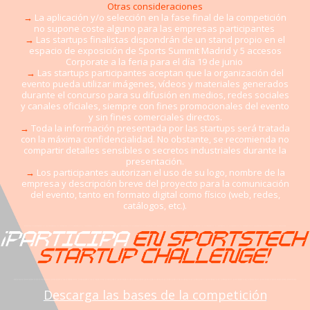
Otras consideraciones
→
La aplicación y/o selección en la fase final de la competición
no supone coste alguno para las empresas participantes
→
Las startups finalistas dispondrán de un stand propio en el
espacio de exposición de Sports Summit Madrid y 5 accesos
Corporate a la feria para el día 19 de junio
→
Las startups participantes aceptan que la organización del
evento pueda utilizar imágenes, vídeos y materiales generados
durante el concurso para su difusión en medios, redes sociales
y canales oficiales, siempre con fines promocionales del evento
y sin fines comerciales directos.
→
Toda la información presentada por las startups será tratada
con la máxima confidencialidad. No obstante, se recomienda no
compartir detalles sensibles o secretos industriales durante la
presentación.
→
Los participantes autorizan el uso de su logo, nombre de la
empresa y descripción breve del proyecto para la comunicación
del evento, tanto en formato digital como físico (web, redes,
catálogos, etc.).
Descarga las bases de la competición