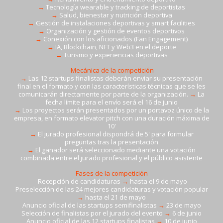
→
Tecnología wearable y tracking de deportistas
→
Salud, bienestar y nutrición deportiva
→
Gestión de instalaciones deportivas y smart facilities
→
Organización y gestión de eventos deportivos
→
Conexión con los aficionados (Fan Engagement)
→
IA, Blockchain, NFT y Web3 en el deporte
→
Turismo y experiencias deportivas
Mecánica de la competición
→
Las 12 startups finalistas deberán enviar su presentación
final en el formato y con las características técnicas que se les
comunicarán directamente por parte de la organización.
→
La
fecha límite para el envío será el 16 de junio
→
Los proyectos serán presentados por un portavoz único de la
empresa, en formato elevator pitch con una duración máxima de
10'
→
El jurado profesional dispondrá de 5' para formular
preguntas tras la presentación
→
El ganador será seleccionado mediante una votación
combinada entre el jurado profesional y el público asistente
Fases de la competición
Recepción de candidaturas
→
hasta el 9 de mayo
Preselección de las 24 mejores candidaturas y votación popular
→
hasta el 21 de mayo
Anuncio oficial de las startups semifinalistas
→
23 de mayo
Selección de finalistas por el jurado del evento
→
6 de junio
Anuncio oficial de las 12 startups finalistas
→
10 de junio