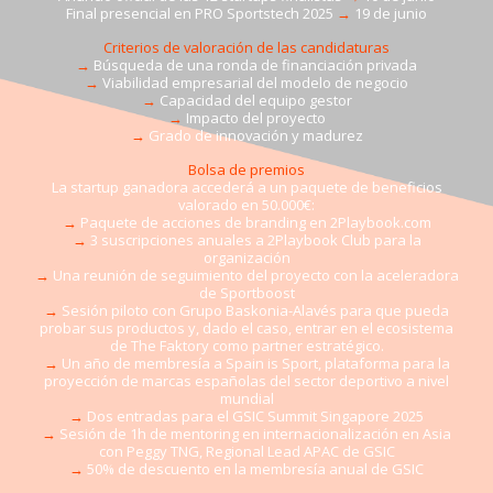
Final presencial en PRO Sportstech 2025
→
19 de junio
Criterios de valoración de las candidaturas
→
Búsqueda de una ronda de financiación privada
→
Viabilidad empresarial del modelo de negocio
→
Capacidad del equipo gestor
→
Impacto del proyecto
→
Grado de innovación y madurez
Bolsa de premios
La startup ganadora accederá a un paquete de beneficios
valorado en 50.000€:
→
Paquete de acciones de branding en 2Playbook.com
→
3 suscripciones anuales a 2Playbook Club para la
organización
→
Una reunión de seguimiento del proyecto con la aceleradora
de Sportboost
→
Sesión piloto con Grupo Baskonia-Alavés para que pueda
probar sus productos y, dado el caso, entrar en el ecosistema
de The Faktory como partner estratégico.
→
Un año de membresía a Spain is Sport, plataforma para la
proyección de marcas españolas del sector deportivo a nivel
mundial
→
Dos entradas para el GSIC Summit Singapore 2025
→
Sesión de 1h de mentoring en internacionalización en Asia
con Peggy TNG, Regional Lead APAC de GSIC
→
50% de descuento en la membresía anual de GSIC