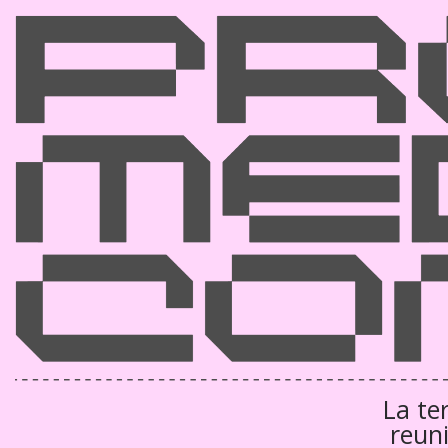
La te
reun