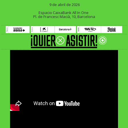
9 de abril de 2026
Espacio CaixaBank All In One
Pl. de Francesc Macià, 10, Barcelona