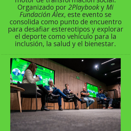
Organizado por
2Playbook
y
Mi
Fundación Álex
, este evento se
consolida como punto de encuentro
para desafiar estereotipos y explorar
el deporte como vehículo para la
inclusión, la salud y el bienestar.