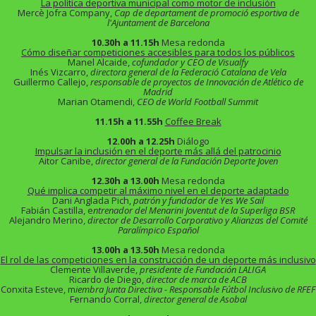
La política deportiva municipal como motor de inclusión
Mercè Jofra Company,
Cap de departament de promoció esportiva de
l'Ajuntament de Barcelona
10.30h a 11.15h
Mesa redonda
Cómo diseñar competiciones accesibles para todos los públicos
Manel Alcaide,
cofundador y CEO de Visualfy
Inés Vizcarro,
directora general de la Federació Catalana de Vela
Guillermo Callejo,
responsable de proyectos de Innovación de Atlético de
Madrid
Marian Otamendi,
CEO de World Football Summit
11.15h a 11.55h
Coffee Break
12.00h a 12.25h
Diálogo
Impulsar la inclusión en el deporte más allá del patrocinio
Aitor Canibe,
director general de la Fundación Deporte Joven
12.30h a 13.00h
Mesa redonda
Qué implica competir al máximo nivel en el deporte adaptado
Dani Anglada Pich,
patrón y fundador de Yes We Sail
Fabián Castilla, e
ntrenador del Menarini Joventut de la Superliga BSR
Alejandro Merino,
director de Desarrollo Corporativo y Alianzas del Comité
Paralímpico Español
13.00h a 13.50h
Mesa redonda
El rol de las competiciones en la construcción de un deporte más inclusivo
Clemente Villaverde,
presidente de Fundación LALIGA
Ricardo de Diego,
director de marca de ACB
Conxita Esteve, m
iembra Junta Directiva - Responsable Fútbol Inclusivo de RFEF
Fernando Corral,
director general de Asobal